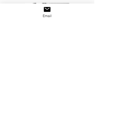
Email
Frank Van der Haydn
Musikproduzent