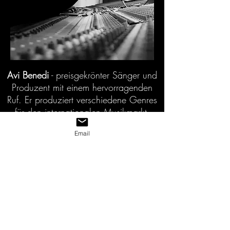
Avi Benedi
- preisgekrönter Sänger und
Produzent mit einem hervorragenden
Ruf. Er produziert verschiedene Genres
für den internationalen Musikmarkt.
Email