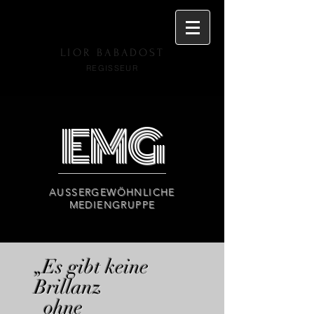
LIOR BABADOST
R
EGISSEUR
EMG
AUSSERGEWÖHNLICHE
MEDIENGRUPPE
„Es gibt keine
Brillanz
ohne